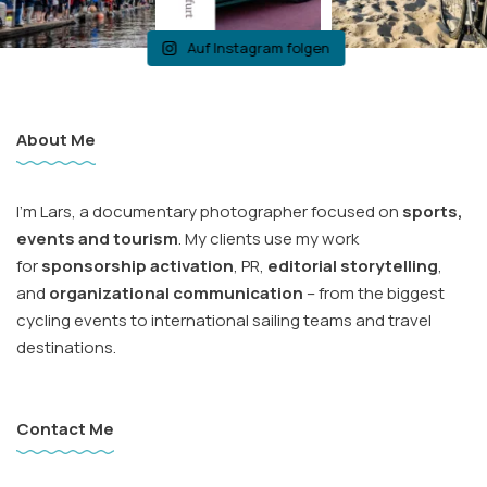
Auf Instagram folgen
About Me
I’m Lars, a documentary photographer focused on
sports,
events and tourism
. My clients use my work
for
sponsorship activation
, PR,
editorial storytelling
,
and
organizational communication
– from the biggest
cycling events to international sailing teams and travel
destinations.
Contact Me