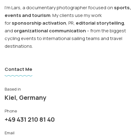
I’m Lars, a documentary photographer focused on
sports,
events and tourism
. My clients use my work
for
sponsorship activation
, PR,
editorial storytelling
,
and
organizational communication
– from the biggest
cycling events to international sailing teams and travel
destinations.
Contact Me
Based in
Kiel, Germany
Phone
+49 431 210 81 40
Email