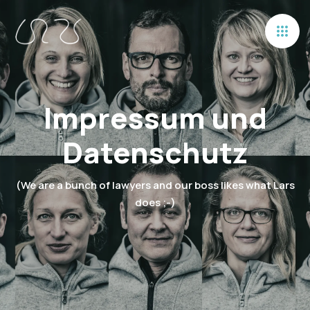
Impressum und
Datenschutz
(We are a bunch of lawyers and our boss likes what Lars
does ;-)