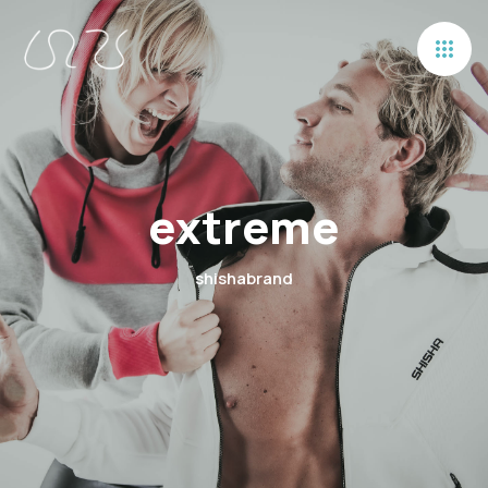
extreme
shishabrand