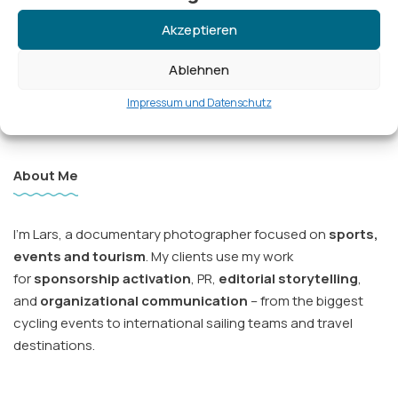
Akzeptieren
Ablehnen
Auf Instagram folgen
Impressum und Datenschutz
About Me
I’m Lars, a documentary photographer focused on
sports,
events and tourism
. My clients use my work
for
sponsorship activation
, PR,
editorial storytelling
,
and
organizational communication
– from the biggest
cycling events to international sailing teams and travel
destinations.