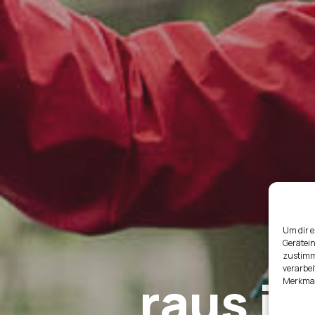
Um dir e
Gerätei
zustimms
verarbei
raus i
Merkmal