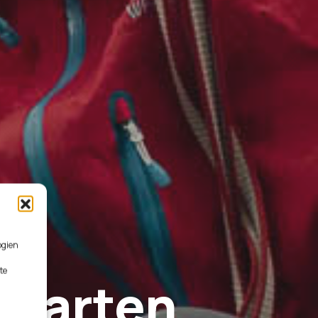
ogien
te
lgarten