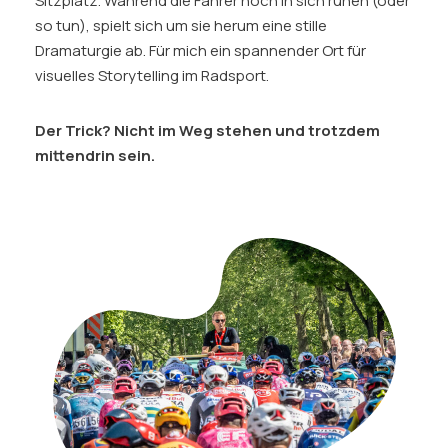
Sitzplatz. Während die Fahrer noch in sich ruhen (oder
Instagram
so tun), spielt sich um sie herum eine stille
LinkedIn
Dramaturgie ab. Für mich ein spannender Ort für
Email
visuelles Storytelling im Radsport.
Phone
Der Trick? Nicht im Weg stehen und trotzdem
mittendrin sein.