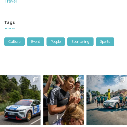
Travel
Tags
Culture
Event
People
Sponsoring
Sports