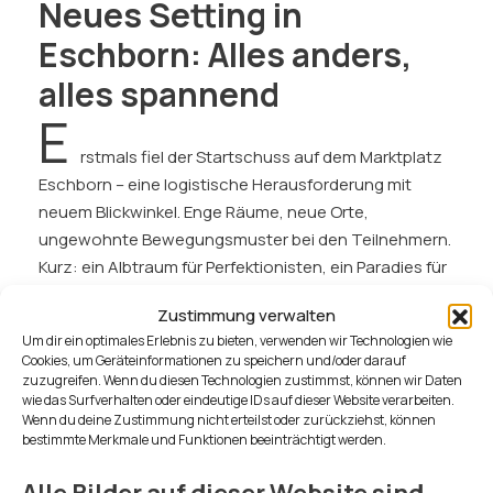
Neues Setting in
Eschborn: Alles anders,
alles spannend
E
rstmals fiel der Startschuss auf dem Marktplatz
Eschborn – eine logistische Herausforderung mit
neuem Blickwinkel. Enge Räume, neue Orte,
ungewohnte Bewegungsmuster bei den Teilnehmern.
Kurz: ein Albtraum für Perfektionisten, ein Paradies für
Leute wie mich.
Zustimmung verwalten
Um dir ein optimales Erlebnis zu bieten, verwenden wir Technologien wie
Spontan und intuitiv abschätzen, was hier passieren
Cookies, um Geräteinformationen zu speichern und/oder darauf
zuzugreifen. Wenn du diesen Technologien zustimmst, können wir Daten
wird, um dann mehr als nur eine Gelegenheit zu
wie das Surfverhalten oder eindeutige IDs auf dieser Website verarbeiten.
bekommen, ein gutes Bild zu machen. Im Englischen
Wenn du deine Zustimmung nicht erteilst oder zurückziehst, können
gibt’s da ein perfektes Wort: Serendipity. Das ist es
bestimmte Merkmale und Funktionen beeinträchtigt werden.
was man hier braucht.
Alle Bilder auf dieser Website sind