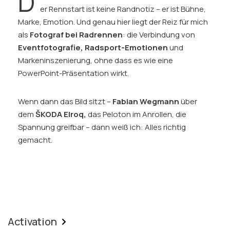
D
er Rennstart ist keine Randnotiz – er ist Bühne,
Marke, Emotion. Und genau hier liegt der Reiz für mich
als
Fotograf bei Radrennen
: die Verbindung von
Eventfotografie, Radsport-Emotionen
und
Markeninszenierung, ohne dass es wie eine
PowerPoint-Präsentation wirkt.
Wenn dann das Bild sitzt –
Fabian Wegmann
über
dem
ŠKODA Elroq,
das Peloton im Anrollen, die
Spannung greifbar – dann weiß ich: Alles richtig
gemacht.
Activation