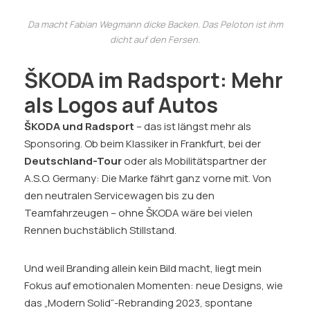
Da macht Fabian Wegmann dicke Backen. Das Peloton ist ihm
dicht auf den Fersen.
ŠKODA im Radsport: Mehr
als Logos auf Autos
ŠKODA und Radsport
– das ist längst mehr als
Sponsoring. Ob beim Klassiker in Frankfurt, bei der
Deutschland-Tour
oder als Mobilitätspartner der
A.S.O. Germany: Die Marke fährt ganz vorne mit. Von
den neutralen Servicewagen bis zu den
Teamfahrzeugen – ohne ŠKODA wäre bei vielen
Rennen buchstäblich Stillstand.
Und weil Branding allein kein Bild macht, liegt mein
Fokus auf emotionalen Momenten: neue Designs, wie
das „Modern Solid“-Rebranding 2023, spontane