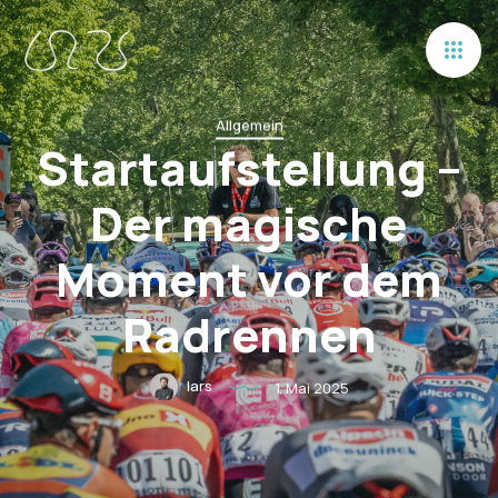
Allgemein
Startaufstellung –
Der magische
Moment vor dem
Radrennen
lars
1. Mai 2025