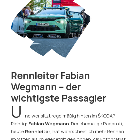
Rennleiter Fabian
Wegmann – der
wichtigste Passagier
U
nd wer sitzt regelmäßig hinten im ŠKODA?
Richtig:
Fabian Wegmann
. Der ehemalige Radprofi,
heute
Rennleiter
, hat wahrscheinlich mehr Rennen
im Sitzen als im Wiegetritt gewonnen. Als Fotograf ist