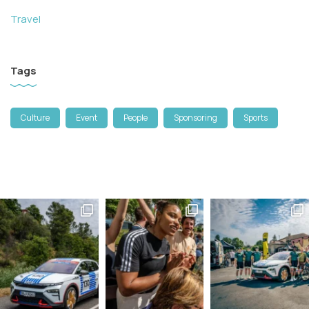
Travel
Tags
Culture
Event
People
Sponsoring
Sports