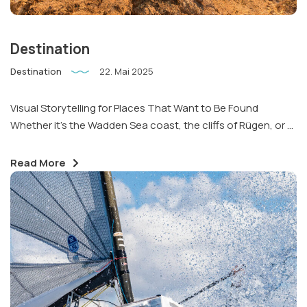
Instagram
LinkedIn
Email
Destination
Phone
Destination
22. Mai 2025
Visual Storytelling for Places That Want to Be Found
Whether it’s the Wadden Sea coast, the cliffs of Rügen, or ...
Read More