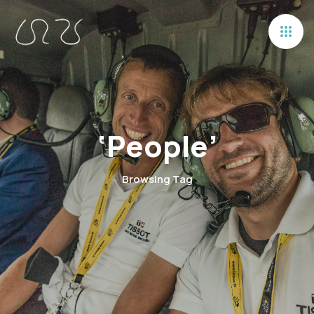
‘People’
Browsing Tag