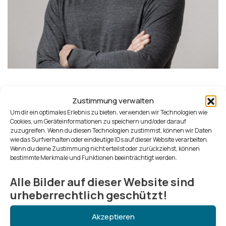
Hi, I’m Lars, a photographer, traveler & blogger with a clear
Zustimmung verwalten
focus:
authentic reportage, real moments, powerful
Um dir ein optimales Erlebnis zu bieten, verwenden wir Technologien wie
stories.
Cookies, um Geräteinformationen zu speichern und/oder darauf
zuzugreifen. Wenn du diesen Technologien zustimmst, können wir Daten
wie das Surfverhalten oder eindeutige IDs auf dieser Website verarbeiten.
My work spans sports, events, tourism, and social
Wenn du deine Zustimmung nicht erteilst oder zurückziehst, können
documentation – always close to the action, always with
bestimmte Merkmale und Funktionen beeinträchtigt werden.
an eye for what’s beneath the surface.
Alle Bilder auf dieser Website sind
urheberrechtlich geschützt!
Akzeptieren