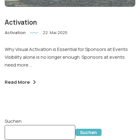
Instagram
LinkedIn
Email
Activation
Phone
Activation
22. Mai 2025
Why Visual Activation is Essential for Sponsors at Events
Visibility alone is no longer enough. Sponsors at events
need more ...
Read More
Suchen
Suchen